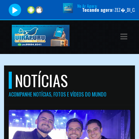
No Ar Agora:
Tocando agora:
ZEZ�_DI_CAMARGO_E_LUCIAN
ASTS
IAS
IA
RAMAÇÃO
NOTÍCIAS
TOS
E
ACOMPANHE NOTÍCIAS, FOTOS E VÍDEOS DO MUNDO
E
ATO