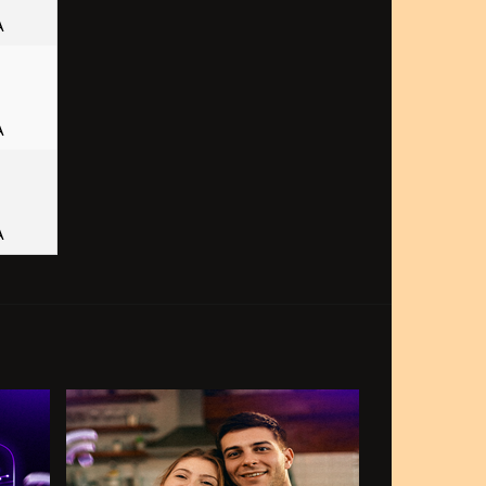
A
A
A