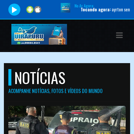
No Ar Agora:
Tocando agora:
ayrton senna - tema da vi
ASTS
IAS
IA
RAMAÇÃO
NOTÍCIAS
TOS
E
ACOMPANHE NOTÍCIAS, FOTOS E VÍDEOS DO MUNDO
E
ATO