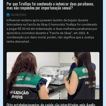
Por que Tirullipa foi condenado a indenizar duas paraibanas,
mas não respondeu por importunação sexual?
06/08/2026
Influencer reclama após puxarem lacinho de biquíni durante
brincadeira na Farofa da Gkay O humorista Tirullipa foi condenado
a pagar R$ 30 mil em indenização a duas mulheres paraibanas por
episódios ocorridos durante a "Farofa da Gkay", em 2022. A
condenação por dano moral, porém, não significa que a Justiça
tenha descartad...
Oito estabelecimentos de saúde são interditados pela Agefis